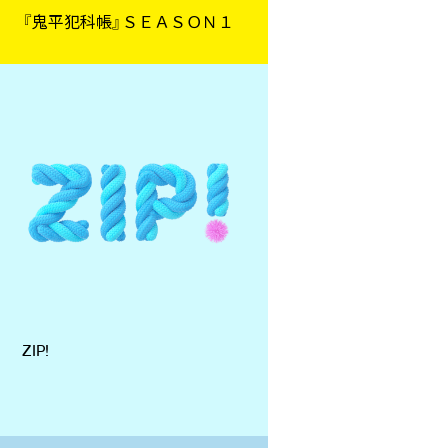
『鬼平犯科帳』ＳＥＡＳＯＮ１
ZIP!