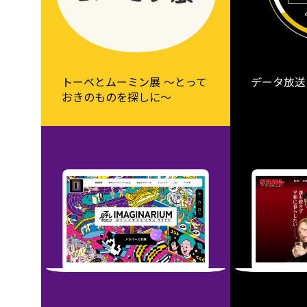
トーベとムーミン展 ～とって
データ放送
おきのものを探しに～