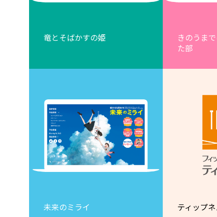
竜とそばかすの姫
きのうまで
た部
未来のミライ
ティップネ