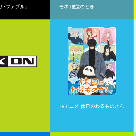
ザ・ファブル』
モネ 睡蓮のとき
TVアニメ 休日のわるものさん